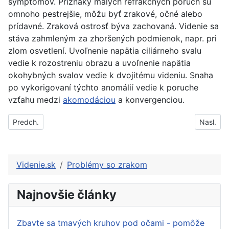
symptómov. Príznaky malých refrakčných porúch sú
omnoho pestrejšie, môžu byť zrakové, očné alebo
prídavné. Zraková ostrosť býva zachovaná. Videnie sa
stáva zahmleným za zhoršených podmienok, napr. pri
zlom osvetlení. Uvoľnenie napätia ciliárneho svalu
vedie k rozostreniu obrazu a uvoľnenie napätia
okohybných svalov vedie k dvojitému videniu. Snaha
po vykorigovaní týchto anomálií vedie k poruche
vzťahu medzi
akomodáciou
a konvergenciou.
Predchádzajúci článok: Problémy spojené s očnými poruchami
Nasleduj
Predch.
Nasl.
Videnie.sk
Problémy so zrakom
Najnovšie články
Zbavte sa tmavých kruhov pod očami - pomôže