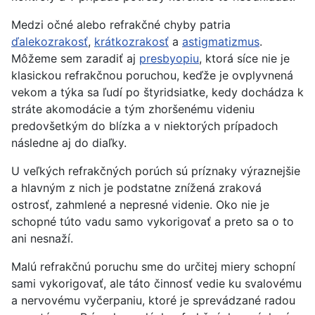
Medzi očné alebo refrakčné chyby patria
ďalekozrakosť
,
krátkozrakosť
a
astigmatizmus
.
Môžeme sem zaradiť aj
presbyopiu
, ktorá síce nie je
klasickou refrakčnou poruchou, keďže je ovplyvnená
vekom a týka sa ľudí po štyridsiatke, kedy dochádza k
stráte akomodácie a tým zhoršenému videniu
predovšetkým do blízka a v niektorých prípadoch
následne aj do diaľky.
U veľkých refrakčných porúch sú príznaky výraznejšie
a hlavným z nich je podstatne znížená zraková
ostrosť, zahmlené a nepresné videnie. Oko nie je
schopné túto vadu samo vykorigovať a preto sa o to
ani nesnaží.
Malú refrakčnú poruchu sme do určitej miery schopní
sami vykorigovať, ale táto činnosť vedie ku svalovému
a nervovému vyčerpaniu, ktoré je sprevádzané radou