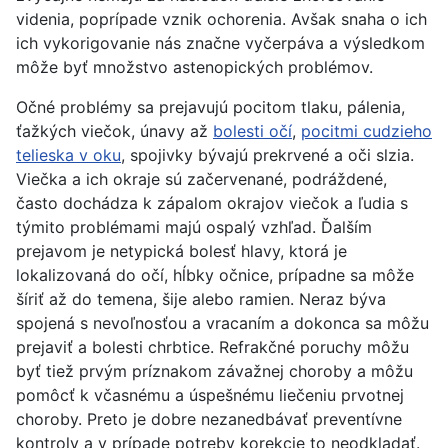
videnia, poprípade vznik ochorenia. Avšak snaha o ich
ich vykorigovanie nás značne vyčerpáva a výsledkom
môže byť množstvo astenopických problémov.
Očné problémy sa prejavujú pocitom tlaku, pálenia,
ťažkých viečok, únavy až
bolesti očí
,
pocitmi cudzieho
telieska v oku
, spojivky bývajú prekrvené a oči slzia.
Viečka a ich okraje sú začervenané, podráždené,
často dochádza k zápalom okrajov viečok a ľudia s
týmito problémami majú ospalý vzhľad. Ďalším
prejavom je netypická bolesť hlavy, ktorá je
lokalizovaná do očí, hĺbky očnice, prípadne sa môže
šíriť až do temena, šije alebo ramien. Neraz býva
spojená s nevoľnosťou a vracaním a dokonca sa môžu
prejaviť a bolesti chrbtice. Refrakčné poruchy môžu
byť tiež prvým príznakom závažnej choroby a môžu
pomôcť k včasnému a úspešnému liečeniu prvotnej
choroby. Preto je dobre nezanedbávať preventívne
kontroly a v prípade potreby korekcie to neodkladať.