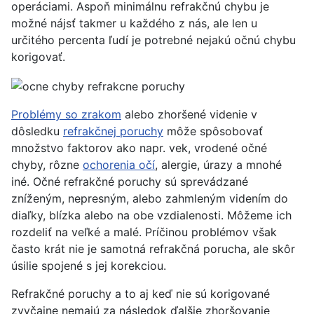
operáciami. Aspoň minimálnu refrakčnú chybu je
možné nájsť takmer u každého z nás, ale len u
určitého percenta ľudí je potrebné nejakú očnú chybu
korigovať.
Problémy so zrakom
alebo zhoršené videnie v
dôsledku
refrakčnej poruchy
môže spôsobovať
množstvo faktorov ako napr. vek, vrodené očné
chyby, rôzne
ochorenia očí
, alergie, úrazy a mnohé
iné. Očné refrakčné poruchy sú sprevádzané
zníženým, nepresným, alebo zahmleným videním do
diaľky, blízka alebo na obe vzdialenosti. Môžeme ich
rozdeliť na veľké a malé. Príčinou problémov však
často krát nie je samotná refrakčná porucha, ale skôr
úsilie spojené s jej korekciou.
Refrakčné poruchy a to aj keď nie sú korigované
zvyčajne nemajú za následok ďalšie zhoršovanie