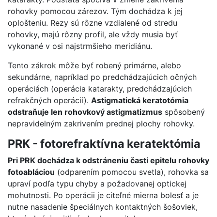
rohovky pomocou zárezov. Tým dochádza k jej
oplošteniu. Rezy sú rôzne vzdialené od stredu
rohovky, majú rôzny profil, ale vždy musia byť
vykonané v osi najstrmšieho meridiánu.
Tento zákrok môže byť robený primárne, alebo
sekundárne, napríklad po predchádzajúcich očných
operáciách (operácia katarakty, predchádzajúcich
refrakčných operácií).
Astigmatická keratotómia
odstraňuje len rohovkový astigmatizmus
spôsobený
nepravidelným zakrivením prednej plochy rohovky.
PRK - fotorefraktívna keratektómia
Pri PRK dochádza k odstráneniu časti epitelu rohovky
fotoabláciou
(odparením pomocou svetla), rohovka sa
upraví podľa typu chyby a požadovanej optickej
mohutnosti. Po operácii je citeľné mierna bolesť a je
nutne nasadenie špeciálnych kontaktných šošoviek,