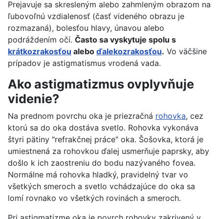
Prejavuje sa skresleným alebo zahmleným obrazom na
ľubovoľnú vzdialenosť (časť videného obrazu je
rozmazaná), bolesťou hlavy, únavou alebo
podráždením očí.
Často sa vyskytuje spolu s
krátkozrakosťou
alebo
ďalekozrakosťou
.
Vo väčšine
prípadov je astigmatismus vrodená vada.
Ako astigmatizmus ovplyvňuje
videnie?
Na prednom povrchu oka je priezračná
rohovka
, cez
ktorú sa do oka dostáva svetlo. Rohovka vykonáva
štyri pätiny "refrakčnej práce" oka. Šošovka, ktorá je
umiestnená za rohovkou ďalej usmerňuje paprsky, aby
došlo k ich zaostreniu do bodu nazývaného fovea.
Normálne má rohovka hladký, pravidelný tvar vo
všetkých smeroch a svetlo vchádzajúce do oka sa
lomí rovnako vo všetkých rovinách a smeroch.
Pri astigmatizme oka je povrch rohovky zakrivený v