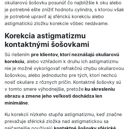
okuliarovú šošovku posunúť čo najbližšie k oku alebo
je potrebné ešte znížiť hodnotu cylindra, s ktorou však
je potrebné upraviť aj sférickú korekciu alebo
astigmatickú zložku korekcie vôbec nedávame.
Korekcia astigmatizmu
kontaktnými šošovkami
Sú riešením
pre klientov, ktorí neznášajú okuliarovú
korekciu
, alebo vzhľadom k druhu ich astigmatizmu
nie je možné vykorigovať refrakčnú chybu okuliarovou
šošovkou, alebo jednoducho pre tých, ktorí nechcú
nosiť okuliare z rôznych príčin. Kontaktné šošovky sú
v tomto smere výhodnejšie, pretože
ku skresleniu
obrazu a zmene jeho veľkosti dochádza len
minimálne
.
Ku korekcii nízkeho stupňa astigmatizmu, keď značne
prevažuje sférická zložka nad astigmatickou sa
najčastejšie používajú
kontaktné šošovky sférické
,