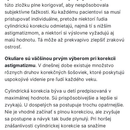
túto zložku plne korigovať, aby nespôsobovala
subjektívne ťažkosti. Ku každému pacientovi sa musí
pristupovať individuálne, pretože niektorí ľudia
cylindrickú korekciu odmietajú, najmä tí s nižším
astigmatizmom, a niektorí si výslovne vyžadujú aj
malú hodnotu. Tá môže až prekvapivo zlepšiť zrakovú
ostrosť.
Okuliare sú väčšinou prvým výberom pri korekcii
astigmatizmu
. V dnešnej dobe existuje množstvo
rôznych druhov korekčných šošoviek, ktoré poskytujú
uspokojivé videnie pre ľudí každého veku.
Cylindrická korekcia býva u detí predpisovaná v
maximálnej hodnote. Sú prispôsobivejšie a lepšie si
zvykajú. U dospelých sa postupuje trochu opatrnejšie.
Nie je vhodné začínať s plnou korekciou, ale zvyšuje
sa postupne a návyk tak bude plynulý. Pri horšej
znášanlivosti cylindrickej korekcie sa snažíme