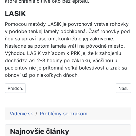
ktoré chránia citlivé oko bez epitelu.
LASIK
Pomocou metódy LASIK je povrchová vrstva rohovky
v podobe tenkej lamely odchlípená. Časť rohovky pod
ňou sa upraví laserom, konkrétne jej zakrivenie.
Následne sa potom lamela vráti na pôvodné miesto.
Výhodou LASIK vzhľadom k PRK je, že k zahojeniu
dochádza asi 2-3 hodiny po zákroku, väčšinou u
pacientov nie je prítomná veľká bolestivosť a zrak sa
obnoví už po niekoľkých dňoch.
Predchádzajúci článok: Šedý zákal - katarakta
Nasleduj
Predch.
Nasl.
Videnie.sk
Problémy so zrakom
Najnovšie články