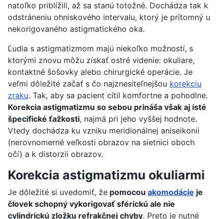
natoľko priblížili, až sa stanú totožné. Dochádza tak k
odstráneniu ohniskového intervalu, ktorý je prítomný u
nekorigovaného astigmatického oka.
Ľudia s astigmatizmom majú niekoľko možností, s
ktorými znovu môžu získať ostré videnie: okuliare,
kontaktné šošovky alebo chirurgické operácie. Je
veľmi dôležité začať s čo najznesiteľnejšou
korekciu
zraku
. Tak, aby sa pacient cítil komfortne a pohodlne.
Korekcia astigmatizmu so sebou prináša však aj isté
špecifické ťažkosti
, najmä pri jeho vyššej hodnote.
Vtedy dochádza ku vzniku meridionálnej aniseikonii
(nerovnomerné veľkosti obrazov na sietnici oboch
očí) a k distorzii obrazov.
Korekcia astigmatizmu okuliarmi
Je dôležité si uvedomiť, že
pomocou
akomodácie
je
človek schopný vykorigovať sférickú ale nie
cylindrickú zložku refrakčnej chyby
. Preto je nutné