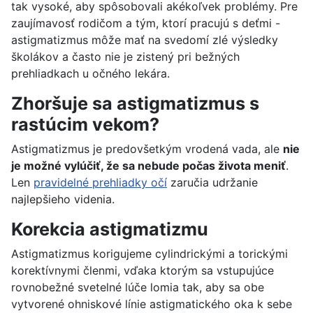
tak vysoké, aby spôsobovali akékoľvek problémy. Pre
zaujímavosť rodičom a tým, ktorí pracujú s deťmi -
astigmatizmus môže mať na svedomí zlé výsledky
školákov a často nie je zistený pri bežných
prehliadkach u očného lekára.
Zhoršuje sa astigmatizmus s
rastúcim vekom?
Astigmatizmus je predovšetkým vrodená vada, ale
nie
je možné vylúčiť, že sa nebude počas života meniť
.
Len
pravidelné prehliadky očí
zaručia udržanie
najlepšieho videnia.
Korekcia astigmatizmu
Astigmatizmus korigujeme cylindrickými a torickými
korektívnymi členmi, vďaka ktorým sa vstupujúce
rovnobežné svetelné lúče lomia tak, aby sa obe
vytvorené ohniskové línie astigmatického oka k sebe