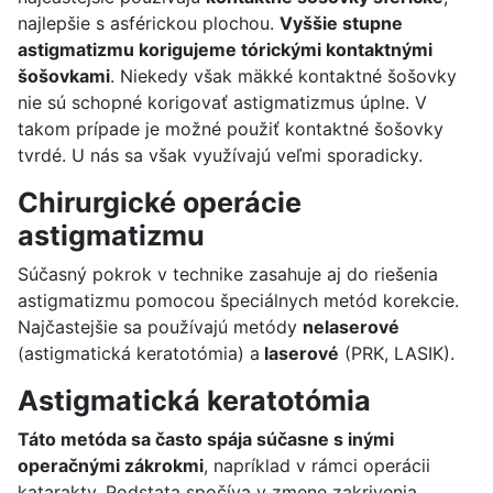
najlepšie s asférickou plochou.
Vyššie stupne
astigmatizmu korigujeme tórickými kontaktnými
šošovkami
. Niekedy však mäkké kontaktné šošovky
nie sú schopné korigovať astigmatizmus úplne. V
takom prípade je možné použiť kontaktné šošovky
tvrdé. U nás sa však využívajú veľmi sporadicky.
Chirurgické operácie
astigmatizmu
Súčasný pokrok v technike zasahuje aj do riešenia
astigmatizmu pomocou špeciálnych metód korekcie.
Najčastejšie sa používajú metódy
nelaserové
(astigmatická keratotómia) a
laserové
(PRK, LASIK).
Astigmatická keratotómia
Táto metóda sa často spája súčasne s inými
operačnými zákrokmi
, napríklad v rámci operácii
katarakty. Podstata spočíva v zmene zakrivenia