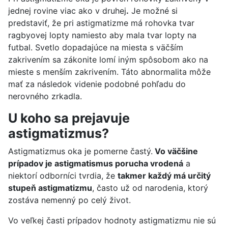
jednej rovine viac ako v druhej
.
Je možné si
predstaviť, že pri astigmatizme má rohovka tvar
ragbyovej lopty namiesto aby mala tvar lopty na
futbal. Svetlo dopadajúce na miesta s väčším
zakrivením sa zákonite lomí iným spôsobom ako na
mieste s menším zakrivením. Táto abnormalita môže
mať za následok videnie podobné pohľadu do
nerovného zrkadla.
U koho sa prejavuje
astigmatizmus?
Astigmatizmus oka je pomerne častý.
Vo väčšine
prípadov je astigmatismus porucha vrodená
a
niektorí odborníci tvrdia, že
takmer každý má určitý
stupeň astigmatizmu
, často už od narodenia, ktorý
zostáva nemenný po celý život.
Vo veľkej časti prípadov hodnoty astigmatizmu nie sú