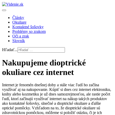
Články
Okuliare
Kontaktné šošovky
Problémy so zrakom
Oči a zrak
Slovník
Hľadať...
Nakupujeme dioptrické
okuliare cez internet
Internet je fenomén dnešnej doby a stále viac ľudí ho začína
využívať aj na nakupovanie. Kúpiť si dnes cez internet elektroniku,
knihy alebo kozmetiku je už dnes samozrejmosťou, ale rastie počet
ľudí, ktorí začínajú využívať internet na nákup takých produktov
ako kontaktné šošovky, slnečné a dioptrické okuliare a ďalšie
optické pomôcky. Vzhľadom na to, že dioptrické okuliare sú
zdravotníckou pomôckou, môžeme si položiť otázku, či je ich