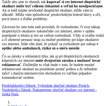
Takže aby sme to zhrnuli, tak
kupovať si cez internet dioptrické
okuliare môže byť celkom riskantné a veľmi ho neodporúčame
.
Ak si totiž kúpite nevhodné dioptrické okuliare, môže vám to
uškodiť. Môžu vám spôsobovať predovšetkým bolesti hlavy a očí,
pocit únavy a ďalšie problémy.
Záverom by sme teda radi povedali, že rozhodnutie, či svoj nákup
dioptrických okuliarov uskutočníte cez internet, alebo v optike
poprípade u lekára je len na vašom rozhodnutí. Vždy si zvážte riziká
a či ušetrené peniaze stoja za možné problémy pri kúpe okuliarov
cez internet. Stále ešte platí, že pokiaľ sa rozhodnete pre nákup
v
optike alebo ambulancii, riziká sú o niečo menšie
.
Čo sa záruky a reklamácii týka, tak aj pri dioptrických okuliaroch
kúpených cez internet
máte dvojročnú záruku a možnosť tovar
reklamovať
. Zložitejšie to však bude v tom, že budete musieť
reklamované okuliare na posúdenie poslať poštou a že nebudete
môcť s daným internetovým obchodom vo väčšine prípadov
komunikovať osobne.
Predchádzajúci článok: Vyberáme slnečné okuliare
Predch.
Nasledujúci článok: Nakupujeme slnečné okuliare cez internet -
riziká
Nasl.