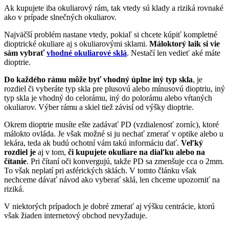
Ak kupujete iba okuliarový rám, tak vtedy sú klady a riziká rovnaké
ako v prípade slnečných okuliarov.
Najväčší problém nastane vtedy, pokiaľ si chcete kúpiť kompletné
dioptrické okuliare aj s okuliarovými sklami.
Máloktorý laik si vie
sám vybrať
vhodné okuliarové sklá
. Nestačí len vedieť aké máte
dioptrie.
Do každého rámu môže byť vhodný úplne iný typ skla
, je
rozdiel či vyberáte typ skla pre plusovú alebo mínusovú dioptriu, iný
typ skla je vhodný do celorámu, iný do polorámu alebo vŕtaných
okuliarov. Výber rámu a skiel tiež závisí od výšky dioptrie.
Okrem dioptrie musíte ešte zadávať PD (vzdialenosť zorníc), ktoré
málokto ovláda. Je však možné si ju nechať zmerať v optike alebo u
lekára, teda ak budú ochotní vám takú informáciu dať.
Veľký
rozdiel je
aj v tom,
či kupujete okuliare na diaľku alebo na
čítanie
. Pri čítaní oči konvergujú, takže PD sa zmenšuje cca o 2mm.
To však neplatí pri asférických sklách. V tomto článku však
nechceme dávať návod ako vyberať sklá, len chceme upozorniť na
riziká.
V niektorých prípadoch je dobré zmerať aj výšku centrácie, ktorú
však žiaden internetový obchod nevyžaduje.