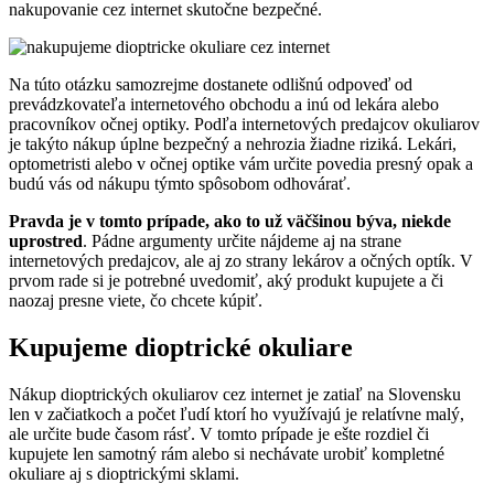
nakupovanie cez internet skutočne bezpečné.
Na túto otázku samozrejme dostanete odlišnú odpoveď od
prevádzkovateľa internetového obchodu a inú od lekára alebo
pracovníkov očnej optiky. Podľa internetových predajcov okuliarov
je takýto nákup úplne bezpečný a nehrozia žiadne riziká. Lekári,
optometristi alebo v očnej optike vám určite povedia presný opak a
budú vás od nákupu týmto spôsobom odhovárať.
Pravda je v tomto prípade, ako to už väčšinou býva, niekde
uprostred
. Pádne argumenty určite nájdeme aj na strane
internetových predajcov, ale aj zo strany lekárov a očných optík. V
prvom rade si je potrebné uvedomiť, aký produkt kupujete a či
naozaj presne viete, čo chcete kúpiť.
Kupujeme dioptrické okuliare
Nákup dioptrických okuliarov cez internet je zatiaľ na Slovensku
len v začiatkoch a počet ľudí ktorí ho využívajú je relatívne malý,
ale určite bude časom rásť. V tomto prípade je ešte rozdiel či
kupujete len samotný rám alebo si nechávate urobiť kompletné
okuliare aj s dioptrickými sklami.