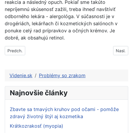
reakcia a následný opuch. Pokiaľ sme takúto
nepríjemnú skúsenosť zažili, treba ihneď navštíviť
odborného lekára - alergológa. V súčasnosti je v
drogériách, lekárňach či kozmetických salónoch v
ponuke celý rad prípravkov a očných krémov. Je
dobré, ak obsahujú retinol.
Predchádzajúci článok: Očné problémy ktoré sa neoplatí podceňo
Nasledujú
Predch.
Nasl.
Videnie.sk
Problémy so zrakom
Najnovšie články
Zbavte sa tmavých kruhov pod očami - pomôže
zdravý životný štýl aj kozmetika
Krátkozrakosť (myopia)