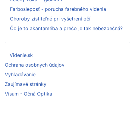
Farbosleposť - porucha farebného videnia
Choroby zistiteľné pri vyšetrení očí
Čo je to akantaméba a prečo je tak nebezpečná?
Videnie.sk
Ochrana osobných údajov
Vyhľadávanie
Zaujímavé stránky
Visum - Očná Optika
Kontakt: info@videnie.sk
Copyright © 2009-2024 Videnie.sk | SWAMI s.r.o