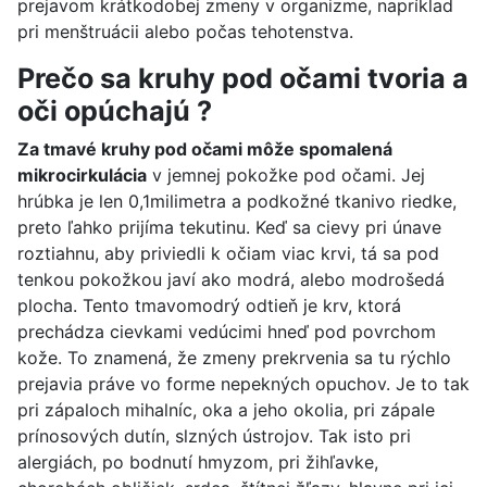
prejavom krátkodobej zmeny v organizme, napríklad
pri menštruácii alebo počas tehotenstva.
Prečo sa kruhy pod očami tvoria a
oči opúchajú ?
Za tmavé kruhy pod očami môže spomalená
mikrocirkulácia
v jemnej pokožke pod očami. Jej
hrúbka je len 0,1milimetra a podkožné tkanivo riedke,
preto ľahko prijíma tekutinu. Keď sa cievy pri únave
roztiahnu, aby priviedli k očiam viac krvi, tá sa pod
tenkou pokožkou javí ako modrá, alebo modrošedá
plocha. Tento tmavomodrý odtieň je krv, ktorá
prechádza cievkami vedúcimi hneď pod povrchom
kože. To znamená, že zmeny prekrvenia sa tu rýchlo
prejavia práve vo forme nepekných opuchov. Je to tak
pri zápaloch mihalníc, oka a jeho okolia, pri zápale
prínosových dutín, slzných ústrojov. Tak isto pri
alergiách, po bodnutí hmyzom, pri žihľavke,