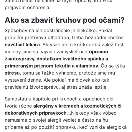
Samozrejme, nemáme na mysli opuchy, ktoré sú
prejavom ochorenia.
Ako sa zbaviť kruhov pod očami?
Spôsobov na ich odstránenie je niekoľko. Pokiaľ
problém pretrváva dlhodobo, treba bezpodmienečne
navštíviť lekára
. Ak však ide o krátkodobú záležitosť,
mali by sme sa najviac zamyslieť nad
úpravou
životosprávy, dostatkom kvalitného spánku a
primeraným príjmom tekutín a vitamínov
. Čo sa týka
stresu
, tomu sa ťažko vyhneme, pretože sme mu
vystavení denne. Ale pokiaľ má človek ako-tak
pravidelnú životosprávu, aj stres znáša lepšie.
Samostatnú kapitolu pri kruhoch a opuchoch očí
tvoria rôzne
alergény v krémoch a kozmetických či
dekoratívnych prípravkoch
. „Niekedy však vôbec
nemusíme o svojej alergii vedieť a často na ňu
prídeme až po použití prípravku, keď vznikla alergická