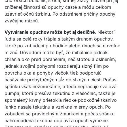
chorobách obličiek, srdca, štítnej žľazy, hlavne pri jej
zníženej činnosti sú opuchy časté a môžu celkom
uzavrieť očnú štrbinu. Po odstránení príčiny opuchy
zvyčajne miznú.
Vytváranie opuchov môže byť aj dedičné
. Niektorí
ľudia sa celé roky trápia s takým druhom opuchov,
ktoré po zobudení po hodine alebo dvoch samovoľne
miznú. Dôvodom môže byť, že mihalnice jednak
chránia oko pred poranením, nečistotou a oslnením,
jednak svojimi pohybmi rozotierajú slzný film po
povrchu oka a pohyby viečok tiež podporujú
nasávanie prebytočných sĺz do slzných ciest. Počas
spánku však nežmurkáme, a teda nepracuje svalová
pumpa, ktorá presúva tekutinu z vlásočníc, takže je
spomalený krvný prietok a riedke podkožné tkanivo
ľahko nasaje tekutinu a vznikne mierny opuch. Po
zobudení sa pravidelným žmurkaním počas spánku
nahromadená tekutina odplaví a opuch vymizne.