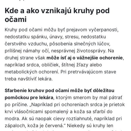
Kde a ako vznikajú kruhy pod
očami
Kruhy pod očami môžu byť prejavom vyčerpanosti,
nedostatku spánku, únavy, stresu, nedostatku
čerstvého vzduchu, pôsobenia slnečných lúčov,
prílišnej námahy očí, nesprávnej životosprávy. Na
druhej strane však
môže ísť aj o vážnejšie ochorenie
,
napríklad srdca, obličiek, štítnej žľazy alebo
metabolických ochorení. Pri pretrvávajúcom stave
treba navštíviť lekára.
Sfarbenie kruhov pod očami môže byť dôležitou
pomôckou pre lekára
, ktorým smerom by mal pátrať
po príčine. „Napríklad pri ochoreniach srdca je prietok
krvi vlásočnicami spomalený a koža sa sfarbí do
modra. Ak sú naopak cievy roztiahnuté, napríklad pri
zápaloch, koža je červená.“ Niekedy sú kruhy len