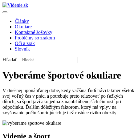
Články
Okuliare
Kontaktné šošovky
Problémy so zrakom
Oči a zrak
Slovník
Hľadať...
Vyberáme športové okuliare
V dnešnej uponáhľanej dobe, kedy väčšina ľudí trávi takmer všetok
svoj voľný čas v práci a potrebuje preto relaxovať po ťažkých
dňoch, sa šport javí ako jedna z najobľúbenejších činností pri
odpočinku. Ďalším dôležitým faktorom, ktorý má vplyv na
zvyšovanie počtu športujúcich je tiež rastúce riziko obezity.
Videnie a šport