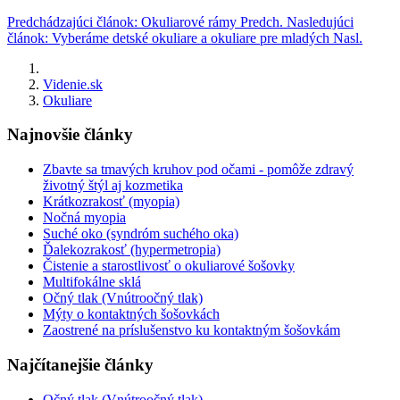
Predchádzajúci článok: Okuliarové rámy
Predch.
Nasledujúci
článok: Vyberáme detské okuliare a okuliare pre mladých
Nasl.
Videnie.sk
Okuliare
Najnovšie články
Zbavte sa tmavých kruhov pod očami - pomôže zdravý
životný štýl aj kozmetika
Krátkozrakosť (myopia)
Nočná myopia
Suché oko (syndróm suchého oka)
Ďalekozrakosť (hypermetropia)
Čistenie a starostlivosť o okuliarové šošovky
Multifokálne sklá
Očný tlak (Vnútroočný tlak)
Mýty o kontaktných šošovkách
Zaostrené na príslušenstvo ku kontaktným šošovkám
Najčítanejšie články
Očný tlak (Vnútroočný tlak)