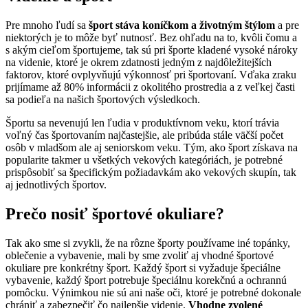
Pre mnoho ľudí sa
šport stáva koníčkom a životným štýlom
a pre
niektorých je to môže byť nutnosť. Bez ohľadu na to, kvôli čomu a
s akým cieľom športujeme, tak sú pri športe kladené vysoké nároky
na videnie, ktoré je okrem zdatnosti jedným z najdôležitejších
faktorov, ktoré ovplyvňujú výkonnosť pri športovaní. Vďaka zraku
prijímame až 80% informácii z okolitého prostredia a z veľkej časti
sa podieľa na našich športových výsledkoch.
Športu sa nevenujú len ľudia v produktívnom veku, ktorí trávia
voľný čas športovaním najčastejšie, ale pribúda stále väčší počet
osôb v mladšom ale aj seniorskom veku. Tým, ako šport získava na
popularite takmer u všetkých vekových kategóriách, je potrebné
prispôsobiť sa špecifickým požiadavkám ako vekových skupín, tak
aj jednotlivých športov.
Prečo nosiť športové okuliare?
Tak ako sme si zvykli, že na rôzne športy používame iné topánky,
oblečenie a vybavenie, mali by sme zvoliť aj vhodné športové
okuliare pre konkrétny šport. Každý šport si vyžaduje špeciálne
vybavenie, každý šport potrebuje špeciálnu korekčnú a ochrannú
pomôcku. Výnimkou nie sú ani naše oči, ktoré je potrebné dokonale
chrániť a zabezpečiť čo najlepšie videnie.
Vhodne zvolené