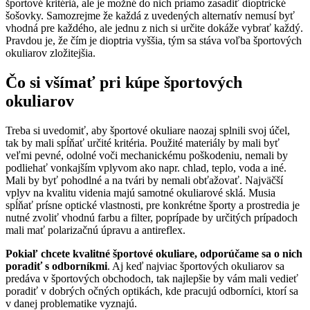
športové kritériá, ale je možné do nich priamo zasadiť dioptrické
šošovky. Samozrejme že každá z uvedených alternatív nemusí byť
vhodná pre každého, ale jednu z nich si určite dokáže vybrať každý.
Pravdou je, že čím je dioptria vyššia, tým sa stáva voľba športových
okuliarov zložitejšia.
Čo si všímať pri kúpe športových
okuliarov
Treba si uvedomiť, aby športové okuliare naozaj splnili svoj účel,
tak by mali spĺňať určité kritéria. Použité materiály by mali byť
veľmi pevné, odolné voči mechanickému poškodeniu, nemali by
podliehať vonkajším vplyvom ako napr. chlad, teplo, voda a iné.
Mali by byť pohodlné a na tvári by nemali obťažovať. Najväčší
vplyv na kvalitu videnia majú samotné okuliarové sklá. Musia
spĺňať prísne optické vlastnosti, pre konkrétne športy a prostredia je
nutné zvoliť vhodnú farbu a filter, poprípade by určitých prípadoch
mali mať polarizačnú úpravu a antireflex.
Pokiaľ chcete kvalitné športové okuliare, odporúčame sa o nich
poradiť s odborníkmi
. Aj keď najviac športových okuliarov sa
predáva v športových obchodoch, tak najlepšie by vám mali vedieť
poradiť v dobrých očných optikách, kde pracujú odborníci, ktorí sa
v danej problematike vyznajú.