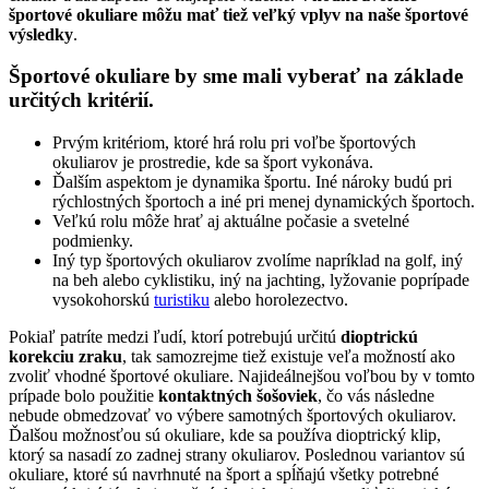
športové okuliare môžu mať tiež veľký vplyv na naše športové
výsledky
.
Športové okuliare by sme mali vyberať na základe
určitých kritérií.
Prvým kritériom, ktoré hrá rolu pri voľbe športových
okuliarov je prostredie, kde sa šport vykonáva.
Ďalším aspektom je dynamika športu. Iné nároky budú pri
rýchlostných športoch a iné pri menej dynamických športoch.
Veľkú rolu môže hrať aj aktuálne počasie a svetelné
podmienky.
Iný typ športových okuliarov zvolíme napríklad na golf, iný
na beh alebo cyklistiku, iný na jachting, lyžovanie poprípade
vysokohorskú
turistiku
alebo horolezectvo.
Pokiaľ patríte medzi ľudí, ktorí potrebujú určitú
dioptrickú
korekciu zraku
, tak samozrejme tiež existuje veľa možností ako
zvoliť vhodné športové okuliare. Najideálnejšou voľbou by v tomto
prípade bolo použitie
kontaktných šošoviek
, čo vás následne
nebude obmedzovať vo výbere samotných športových okuliarov.
Ďalšou možnosťou sú okuliare, kde sa používa dioptrický klip,
ktorý sa nasadí zo zadnej strany okuliarov. Poslednou variantov sú
okuliare, ktoré sú navrhnuté na šport a spĺňajú všetky potrebné