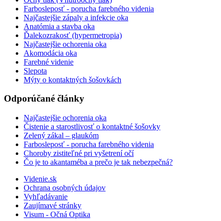
Farbosleposť - porucha farebného videnia
Najčastejšie zápaly a infekcie oka
Anatómia a stavba oka
Ďalekozrakosť (hypermetropia)
Najčastejšie ochorenia oka
Akomodácia oka
Farebné videnie
Slepota
Mýty o kontaktných šošovkách
Odporúčané články
Najčastejšie ochorenia oka
Čistenie a starostlivosť o kontaktné šošovky
Zelený zákal – glaukóm
Farbosleposť - porucha farebného videnia
Choroby zistiteľné pri vyšetrení očí
Čo je to akantaméba a prečo je tak nebezpečná?
Videnie.sk
Ochrana osobných údajov
Vyhľadávanie
Zaujímavé stránky
Visum - Očná Optika