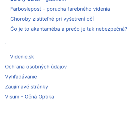
Farbosleposť - porucha farebného videnia
Choroby zistiteľné pri vyšetrení očí
Čo je to akantaméba a prečo je tak nebezpečná?
Videnie.sk
Ochrana osobných údajov
Vyhľadávanie
Zaujímavé stránky
Visum - Očná Optika
Kontakt: info@videnie.sk
Copyright © 2009-2024 Videnie.sk | SWAMI s.r.o