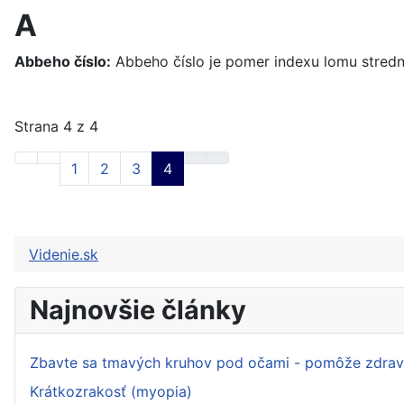
A
Abbeho číslo:
Abbeho číslo je pomer indexu lomu strednej
Strana 4 z 4
1
2
3
4
Videnie.sk
Najnovšie články
Zbavte sa tmavých kruhov pod očami - pomôže zdravý
Krátkozrakosť (myopia)