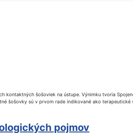
ých kontaktných šošoviek na ústupe. Výnimku tvoria Spojené
né šošovky sú v prvom rade indikované ako terapeutické š
mologických pojmov